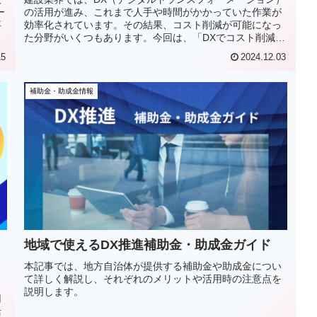
ー
の活用が進み、これまで人手や時間がかかっていた作業が
事
効率化されています。その結果、コスト削減が可能になっ
建
た分野がいくつもあります。今回は、「DXでコスト削減で
きた分野ベスト5」をご紹介します！
15
2024.12.03
補助金・助成金情報
地域で使えるDX推進補助金・助成金ガイド
本記事では、地方自治体が提供する補助金や助成金につい
て詳しく解説し、それぞれのメリットや活用時の注意点を
る
説明します。
用
活