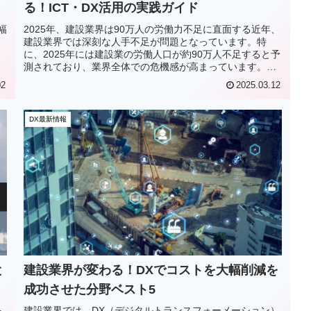
る！ICT・DX活用の実践ガイド
幅
2025年、建設業界は90万人の労働力不足に直面する近年、
？
建設業界では深刻な人手不足が問題となっています。特
ま
に、2025年には建設業の労働人口が約90万人不足すると予
無
測されており、業界全体での危機感が高まっています。こ
の人手不足が続けば、工...
02
2025.03.12
DX最新情報
と
建設業界が変わる！DXでコストを大幅削減を
成功させた分野ベスト5
決
建設業界では、DX（デジタルトランスフォーメーション）