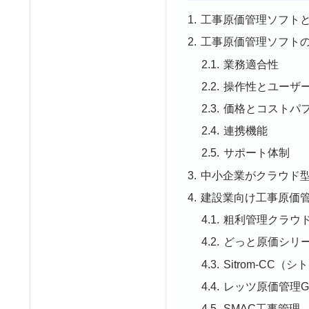
工事原価管理ソフト
工事原価管理ソフト
業務適合性
操作性とユーザ
価格とコストパ
連携機能
サポート体制
中小企業がクラウド
建設業向け工事原価管
粗利管理クラウドuc
どっと原価シリ
Sitrom-CC（シ
レッツ原価管理G
SMAC工事管理