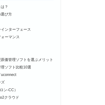
とは？
の選び方
ーインターフェース
フォーマンス
型原価管理ソフトを選ぶメリット
理ソフト比較10選
onnect
ーズ
トロン-CC）
o2クラウド