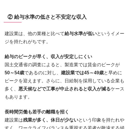
② 給与水準の低さと不安定な収入
建設業は、他の業種と比べて
給与水準が低い
というイメー
ジを持たれがちです。
給与のピークが早く、収入が安定しにくい
国土交通省の調査によると、製造業では賃金のピークが
50～54歳
であるのに対し、
建設業では45～49歳
と早めに
ピークを迎えます。さらに、日給制を採用している企業も
多く、
悪天候などで工事が中止されると収入が減る
ケース
もあります。
長時間労働も若手の離職を招く
建設業は
残業が多く、休日が少ない
という印象を持たれや
すく、ワークライフバランスを重視する若者が敬遠する傾