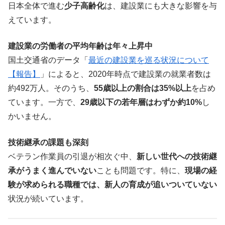
日本全体で進む
少子高齢化
は、建設業にも大きな影響を与
えています。
建設業の労働者の平均年齢は年々上昇中
国土交通省のデータ「
最近の建設業を巡る状況について
【報告】
」によると、2020年時点で建設業の就業者数は
約492万人。そのうち、
55歳以上の割合は35%以上
を占め
ています。一方で、
29歳以下の若年層はわずか約10%
し
かいません。
技術継承の課題も深刻
ベテラン作業員の引退が相次ぐ中、
新しい世代への技術継
承がうまく進んでいない
ことも問題です。特に、
現場の経
験が求められる職種では、新人の育成が追いついていない
状況が続いています。