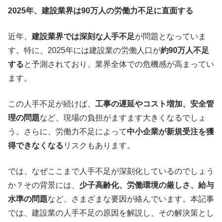
2025年、建設業界は90万人の労働力不足に直面する
近年、
建設業界では深刻な人手不足
が問題となっていま
す。特に、2025年には建設業の労働人口が
約90万人不足
する
と予測されており、業界全体での危機感が高まってい
ます。
この人手不足が続けば、
工事の遅延やコスト増加、安全管
理の問題
など、現場の負担がますます大きくなるでしょ
う。さらに、労働力不足によって
中小企業が新規受注を獲
得できなくなる
リスクもあります。
では、なぜここまで人手不足が深刻化しているのでしょう
か？その背景には、
少子高齢化、労働環境の厳しさ、給与
水準の問題
など、さまざまな要因が絡んでいます。本記事
では、建設業の人手不足の原因を解説し、その解決策とし