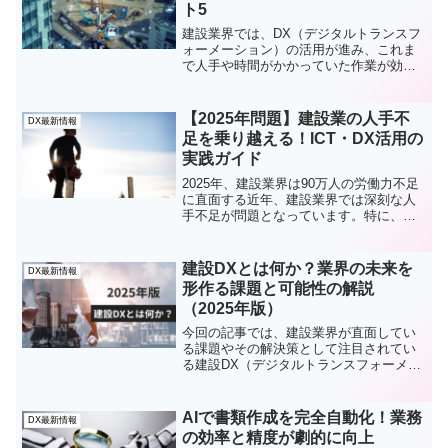
ト5
建設業界では、DX（デジタルトランスフ
ォーメーション）の活用が進み、これま
で人手や時間がかかっていた作業が効率
化されています。その結果、コスト削減
が可能になった分野がいくつもありま
す。今回は、「DXでコスト削減できた分
【2025年問題】建設業の人手不
DX最新情報
野ベスト5」をご紹介します！
足を乗り越える！ICT・DX活用の
実践ガイド
2025年、建設業界は90万人の労働力不足
に直面する近年、建設業界では深刻な人
手不足が問題となっています。特に、
2025年には建設業の労働人口が約90万人
不足すると予測されており、業界全体で
の危機感が高まっています。この人手不
建設DXとは何か？業界の未来を
DX最新情報
足が続けば、工...
形作る課題と可能性の解説
（2025年版）
今回の記事では、建設業界が直面してい
る課題やその解決策として注目されてい
る建設DX（デジタルトランスフォーメー
ション）について、具体的な取り組みや
技術、成功事例を交えながら詳しく解説
します。この記事を通じて、建設DXがど
AIで書類作成を完全自動化！業務
DX最新情報
のように業界全体を変...
の効率と精度が劇的に向上